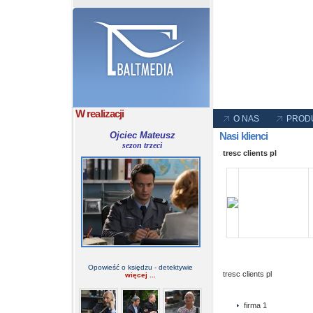
W realizacji
O NAS
PROD
Ojciec Mateusz
Nasi klienci
sezon trzeci
tresc clients pl
Opowieść o księdzu - detektywie
tresc clients pl
więcej ...
firma 1