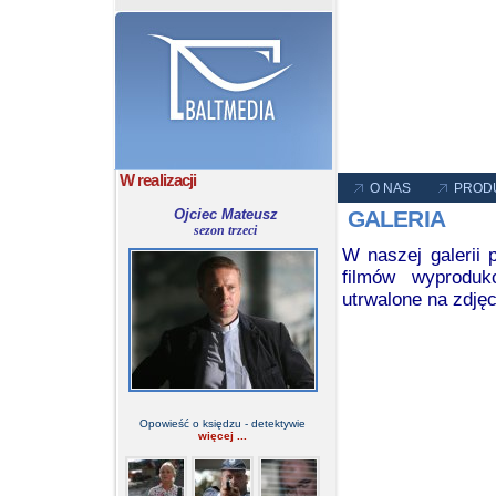
W realizacji
O NAS
PROD
Ojciec Mateusz
GALERIA
sezon trzeci
W naszej galerii 
filmów wyproduk
utrwalone na zdjęc
Opowieść o księdzu - detektywie
więcej ...