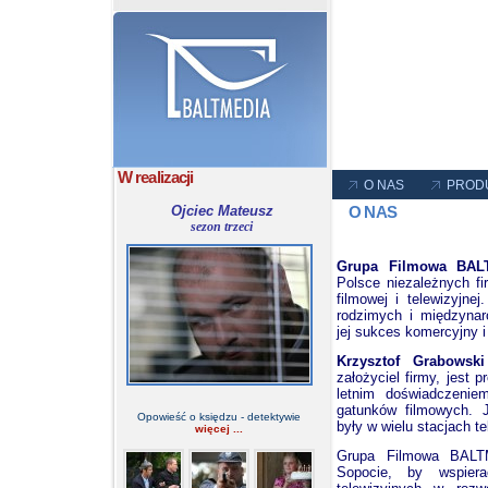
W realizacji
O NAS
PROD
Ojciec Mateusz
O NAS
sezon trzeci
Grupa Filmowa
BAL
Polsce niezależnych fi
filmowej i telewizyjn
rodzimych i międzynaro
jej sukces komercyjny i
Krzysztof Grabowski
założyciel firmy, jest
letnim doświadczeni
gatunków filmowych. 
Opowieść o księdzu - detektywie
były w wielu stacjach t
więcej ...
Grupa Filmowa BALT
Sopocie, by wspier