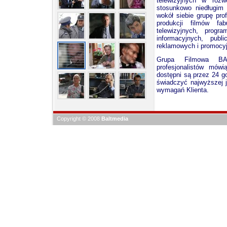
telewizyjnych w rozw
stosunkowo niedługim
wokół siebie grupę prof
produkcji filmów fab
telewizyjnych, prog
informacyjnych, publ
reklamowych i promocy
Grupa Filmowa BA
profesjonalistów mówi
dostępni są przez 24 g
świadczyć najwyższej j
wymagań Klienta.
Copyright © 2008
Baltmedia